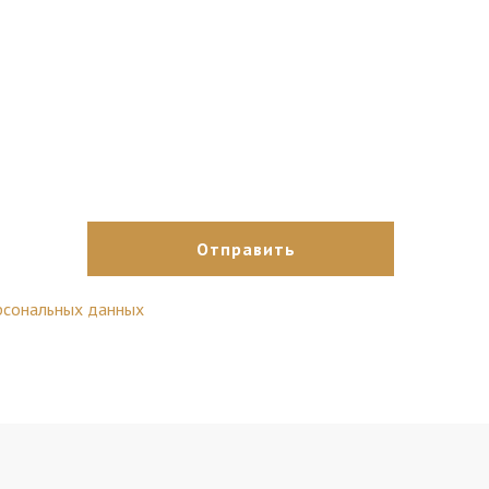
оможем!
рсональных данных
.