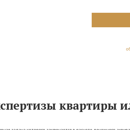
Нажимая на кнопку
соглашаетесь на
о
кспертизы квартиры и
авная задача которого заключается в расчете денежного эквива