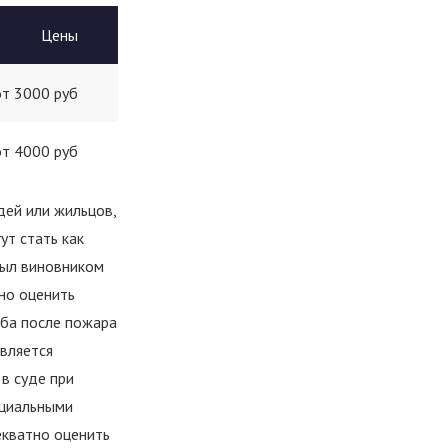
Цены
Заказа
от 3000 руб
от 4000 руб
Ваше имя *
дей или жильцов,
т стать как
Ваш телефон *
был виновником
но оценить
рба после пожара
является
Ваш E-mail
в суде при
ециальными
екватно оценить