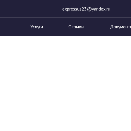
expressus23@yandex.ru
Услуги
Отзывы
Документ
езависимая оценочная компания
>
Услуги
>
Оценка ущер
нка ущерба после по
от 3000 руб.