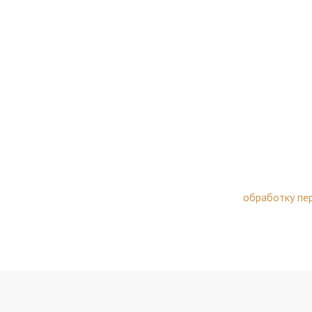
консультация? Мы п
фон *
Ваш E-mail
 «Отправить», вы автоматически соглашаетесь на
обработку пе